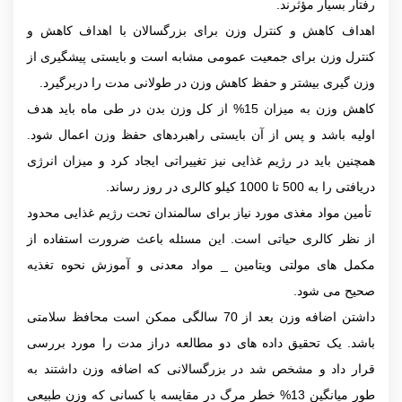
رفتار بسیار مؤثرند.
اهداف کاهش و کنترل وزن برای بزرگسالان با اهداف کاهش و
کنترل وزن برای جمعیت عمومی مشابه است و بایستی پیشگیری از
وزن گیری بیشتر و حفظ کاهش وزن در طولانی مدت را دربرگیرد.
کاهش وزن به میزان 15% از کل وزن بدن در طی ماه باید هدف
اولیه باشد و پس از آن بایستی راهبردهای حفظ وزن اعمال شود.
همچنین باید در رژیم غذایی نیز تغییراتی ایجاد کرد و میزان انرژی
دریافتی را به 500 تا 1000 کیلو کالری در روز رساند.
تأمین مواد مغذی مورد نیاز برای سالمندان تحت رژیم غذایی محدود
از نظر کالری حیاتی است. این مسئله باعث ضرورت استفاده از
مکمل های مولتی ویتامین _ مواد معدنی و آموزش نحوه تغذیه
صحیح می شود.
داشتن اضافه وزن بعد از 70 سالگی ممکن است محافظ سلامتی
باشد. یک تحقیق داده های دو مطالعه دراز مدت را مورد بررسی
قرار داد و مشخص شد در بزرگسالانی که اضافه وزن داشتند به
طور میانگین 13% خطر مرگ در مقایسه با کسانی که وزن طبیعی