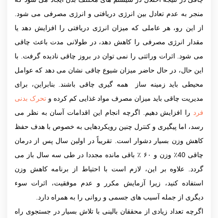
منجر به عدم تعادل بین انرژی دریافتی و انرژی مصرفی می شود.
از این رو، هر عاملی که میزان انرژی دریافتی را افزایش دهد یا
مقدار انرژی مصرفی را کاهش دهد، در طولانی مدت باعث چاقی
می شود. اثرات وراثتی را نمی توان در بروز چاقی نادیده گرفت. با
این حال، در حال حاضر میزان شیوع چاقی نشان می دهد که عوامل
محیطی باید زمینه ساز همه گیری چاقی باشند. بنابراین، برای
مدیریت چاقی باید میزان مصرف مواد غذایی کم کرده و
تحرک بدنی
فرد
را افزایش دهیم. اگرچه انجام این اقدامات آسان به نظر می
رسد، اما پیگیری و کنترل چنین رویکردهایی به خصوص با هدف حفظ
کاهش وزن بسیار دشوار است. تقریباً در اولین سال پس از درمان
چاقی 40٪ وزن و ۶۰ ٪ باقی مانده مجددا در طی سه سال باز می
گردد. علاوه بر این، لازم است با احتیاط از برنامه کاهش وزن
استفاده کنید، زیرا آزمایش مکرر و عدم موفقیت، اثرات سوء
دیگری از جمله آسیب های جسمی و روانی را به همراه دارد.
اگرچه تعداد زیادی از محققان بالینی با تلاش بسیار در جستجوی راه