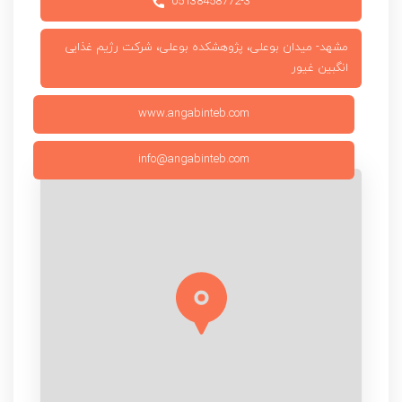
05138458772-3
مشهد- میدان بوعلی، پژوهشکده بوعلی، شرکت رژیم غذایی
انگبین غیور
www.angabinteb.com
info@angabinteb.com