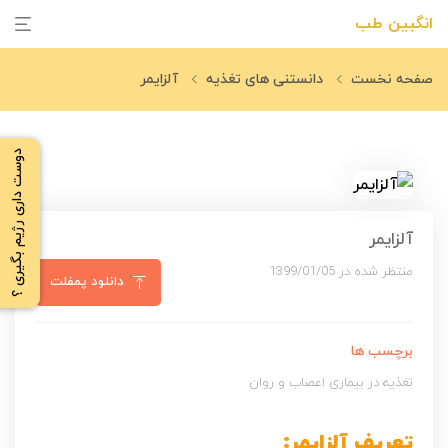
انگبین طب
صفحه نخست
دانستنی های تغذیه
آلزایمر
دوست داری رژیم بگیری ؟
آلزایمر
منتظر شده در 1399/01/05
دانلود پمفلت
برچسب ها
تغذیه در بیماری اعصاب و روان
تعریف آلزایمر: