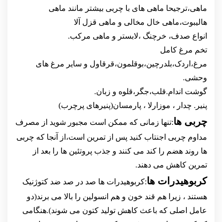
ماهی،ترجیحا ماهی های با چربی بیشتر مانند ماهی
هالیبوت،ماهی خال مخالی و ماهی قزل آلا
انواع صدف، خرچنگ ،لابستر و ماهی مرکب.
تخم مرغ کامل
مرغ،اردک،بلدرچین،بوقلمون،قرقاول و سایر مرغ های
وحشی.
گوشت اندام.قلب،جگر،قلوه و زبان.
پنیر. چدار ، موزارلا ، پارمسان(پنیرهای پرچرب)
چربی ها
:تنها زمانی که ممکن است مجبور شوید از مصرف
مداوم چربی اجنتاب کنید پس از تمرین است،از آنجا که چربی
ها روند هضم را کند می کنند و جذب پروتئین ها را بعد از
تمرین کاهش می دهند.
کربوهیدرات ها
:کربوهیدرات ها صد در صد ضد کتوژنیک
هستند ، زیرا هم قند خون و هم انسولین را بالا می برند(دو
عامل اصلی که باعث کاهش تولید کتون می شوند).هنگامی