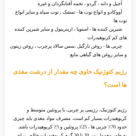
آجیل و دانه - گردو ، تخمه آفتابگردان و غیره
آووکادو و انواع توت ها - تمشک ، توت سیاه و سایر انواع
توت ها
شیرین کننده ها - استویا ، اریتریتول و سایر شیرین کننده
های کم کربوهیدرات
چربی ها - روغن نارگیل ،سس سالاد پرچرب ، روغن زیتون
و سایر روغن های گیاهی مایع
رژیم کتوژنیک حاوی چه مقدار از درشت مغذی
ها است؟
رژیم کتوژنیک، رژیمی پر چربی، با پروتئین متوسط و
کربوهیدرات بسیار کم است. مصرف مواد مغذی باید چیزی
حدود 70٪ چربی ها ، 25٪ پروتئین و 5٪ کربوهیدرات باشد.
به طور معمول بین 20 تا 30 گرم کربوهیدرات خالص برای