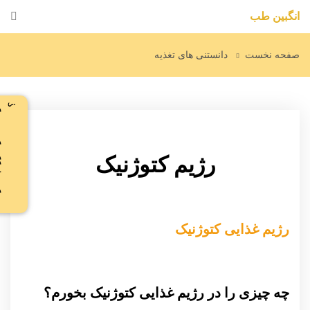
انگبین طب
صفحه نخست
دانستنی های تغذیه
د
و
س
ت
د
ا
ر
ی
ر
ژ
ی
م
ب
گ
ی
ر
ی
؟
رژیم کتوژنیک
رژیم غذایی کتوژنیک
چه چیزی را در رژیم غذایی کتوژنیک بخورم؟