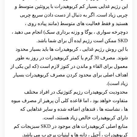
این رژیم غذایی بسیار کم کربوهیدرات با پروتئین متوسط و
چربی زیاد است. اگر به دنبال از دست دادن سریع چربی
هستید و فقط فعالیت های متوسط (مانند پیاده روی ،
دوچرخه سواری ، یوگا و وزنه برداری سبک) انجام می دهید ،
SKD ممکن است رژیم ایده آل برای شما باشد.
با این روش رژیم غذایی ، کربوهیدرات ها باید بسیار محدود
شوند. مصرف 30 گرم یا کمتر کربوهیدرات در روز به طور
معمول برای القاء و ماندن در کتوز لازم است (که این یکی از
اهداف اصلی برای محدود کردن مصرف کربوهیدرات بسیار
زیاد است).
محدودیت کربوهیدرات رژیم کتوژنیک در افراد مختلف
متفاوت خواهد بود ، اما قاعده کلی آن پرهیز از مصرف میوه
ها ، نشاسته ها ، قندهای اضافه شده و سایر غذاهایی که
دارای کربوهیدرات خالص زیاد هستند، است.
منابع اصلی کربوهیدرات های موجود در SKD سبزیجات کم
کربوهیدرات ، آجیل ، دانه ها و لبنیات پرچرب می باشد.