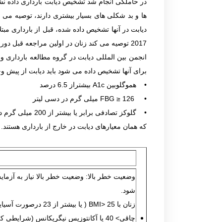
در حاملگی انجام شد تشخیص دیابت بارداری داده نشده
ها و بد شکلی های بسیار بیشتری دارند، توصیه می 
دیابت در آنها تشخیص داده شده، قبل از بارداری مبتل
انجمن بین المللی دیابت در گروه مطالعه بارداری و 
برای آنها تشخیص داده می شود باید دیابت از پیش وجو
• هموگلوبین A1c بیشتراز 6.5 درصد
• FBG ≥ 126 میلی گرم در دسی لیتر
• گلوکز تصادفی برابر یا بیشتر از 200 میلی گرم در دسی لیتر
که همان معیارهای دیابت در خارج از بارداری هستند.
شود.
زنان با
BMI> 25
( یا بیشتر از 23 درصورت آسیایی آمریكایی) و یك یا چند مورد از عوامل خطر:
چاقی> 40 یا آکانتوزیس نیگریکانس (شرایطی که پوست تیره، ضخیم و مخملی در اطراف گردن یا زیر بغل ایجاد می شود).