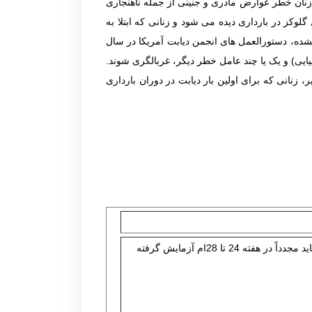
ن زنان خطر عوارض مادری و جنینی از جمله ناهنجاری
کز در بارداری دیده می شود و زنانی که ابتلا به
ه نشده، دستورالعمل های انجمن دیابت آمریکا در سال
 بارداری از لحاظ وجود BMI بیشتر از 25 (یا بیشتر از 23 در آمریکایی های آسیایی) و یک یا چند عامل خطر دیگر، غربالگری شوند.
 زنانی که برای اولین بار دیابت در دوران بارداری
وضعیت خطر بالا: وضعیت خطر بالا نیاز به آزمایش گلوکز به محض تشخیص بارداری دارد و در صورت طبیعی بودن تست اولیه باید مجدداً در هفته 24 تا 28ام آزمایش گرفته