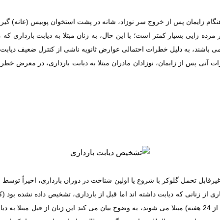
 زایمان پس از خروج سر نوزاد، شانه در پشت استخوان پوبیس (عانه) گیر کر
ده زایی بسیار کمتر است؛ با این حال، به زنان مبتلا به دیابت بارداری که مب
ینه می باشند، به دلیل خطرات احتمالی عوارض ثانویه ناشی از کنترل ضعیف دیاب
آنی پس از زایمان، نوزادان مادران مبتلا به دیابت بارداری، در معرض خطر اب
رقابل تحمل گلوکز با شروع یا اولین شناخت در دوران بارداری، اخیراً توسط ا
از زنانی که دیابت داشته اند اما قبل از بارداری، تشخیص داده نشده بود (ک
به درجه افزایش قند خون یا تظاهرات اولیه آن (قبل از 24 هفته) مبتلا می شوند، به وضوح بیان می كند این زن