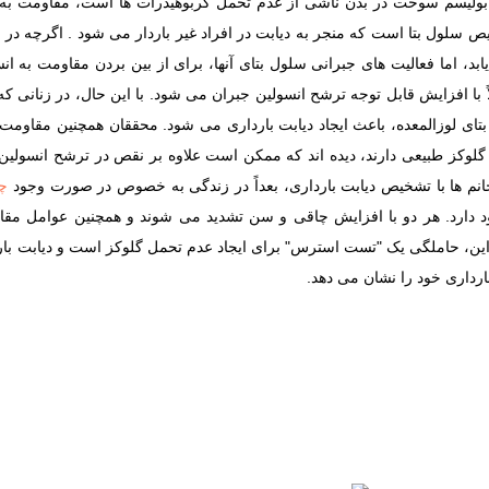
داری، اختلال در حداقل 3 جنبه از متابولیسم سوخت در بدن ناشی از عدم تحمل کربوهیدرات ها است
سلول بتا است که منجر به دیابت در افراد غیر باردار می شود . اگرچه در زنا
 یابد، اما فعالیت های جبرانی سلول بتای آنها، برای از بین بردن مقاومت ب
 با افزایش قابل توجه ترشح انسولین جبران می شود. با این حال، در زنانی که 
ای لوزالمعده، باعث ایجاد دیابت بارداری می شود. محققان همچنین مقاومت ب
مل گلوکز طبیعی دارند، دیده اند که ممکن است علاوه بر نقص در ترشح انسولین
چ
ی دیابت نوع 2 را به همراه خود دارد. هر دو با افزایش چاقی و سن تشدید می شوند و همچنی
ابت نوع 2 نیز دیده شود. بنابراین، حاملگی یک "تست استرس" برای ایجاد عدم تحمل گلوکز است 