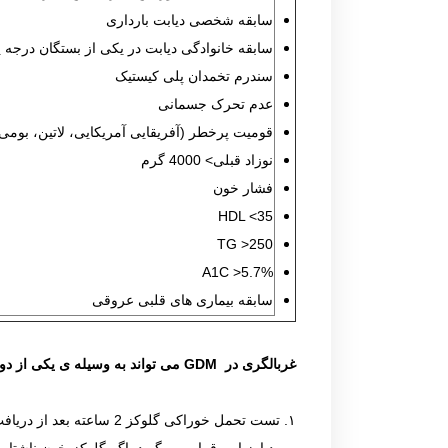
سابقه شخصی دیابت بارداری
سابقه خانوادگی دیابت در یکی از بستگان درجه 
سندرم تخمدان پلی کیستیک
عدم تحرک جسمانی
قومیت پرخطر (آفریقایی آمریکایی، لاتین، بومی 
نوزاد قبلی> 4000 گرم
فشار خون
HDL <35
TG >250
A1C >5.7%
سابقه بیماری های قلبی عروقی
غربالگری در GDM می تواند به وسیله ی یکی از دو روش زیر انجام شود: