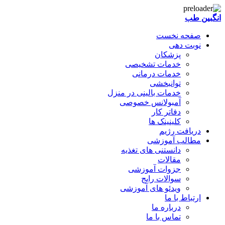
انگبین طب
صفحه نخست
نوبت دهی
پزشکان
خدمات تشخیصی
خدمات درمانی
توانبخشی
خدمات بالینی در منزل
آمبولانس خصوصی
دفاتر کار
کلینینک ها
دریافت رژیم
مطالب آموزشی
دانستنی های تغذیه
مقالات
جزوات آموزشی
سوالات رایج
ویدئو های آموزشی
ارتباط با ما
درباره ما
تماس با ما