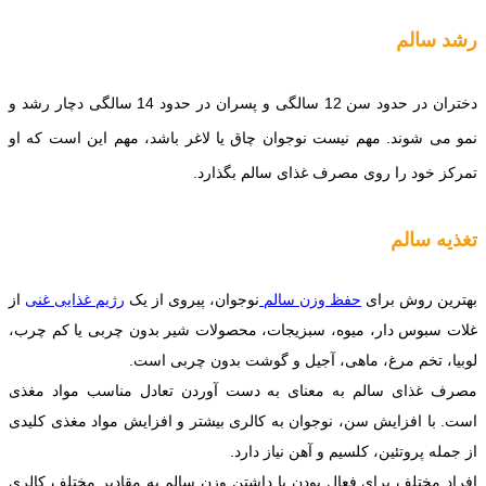
رشد سالم
دختران در حدود سن 12 سالگی و پسران در حدود 14 سالگی دچار رشد و
نمو می شوند. مهم نیست نوجوان چاق یا لاغر باشد، مهم این است که او
تمرکز خود را روی مصرف غذای سالم بگذارد.
تغذیه سالم
بهترین روش برای
حفظ وزن سالم
نوجوان، پیروی از یک
رژیم غذایی غنی
از
غلات سبوس دار، میوه، سبزیجات، محصولات شیر بدون چربی یا کم چرب،
لوبیا، تخم مرغ، ماهی، آجیل و گوشت بدون چربی است.
مصرف غذای سالم به معنای به دست آوردن تعادل مناسب مواد مغذی
است. با افزایش سن، نوجوان به کالری بیشتر و افزایش مواد مغذی کلیدی
از جمله پروتئین، کلسیم و آهن نیاز دارد.
افراد مختلف برای فعال بودن یا داشتن وزن سالم به مقادیر مختلف کالری