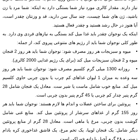
نیاز دارند. مقدار کالری مورد نیاز شما بستگی دارد به اینکه: شما مرد یا زن
باشید، ژن های شما چیست، چند سال سن دارید، قد و وزنتان چقدر است،
آیا هنوز در حال رشد هستید و چقدر فعال هستید.
اینکه یک نوجوان چقدر باید غذا میل کند بستگی به نیازهای فردی وی دارد. به
طور کلی نوجوان شما باید از رژیم های متنوعی پیروی کند، از جمله:
• میوه و سبزیجات هر روز مصرف شود: نوجوان شما باید هر روز 2 فنجان
میوه و 2 فنجان سبزیجات میل کند (برای یک رژیم غذایی 2000 کالری).
• روزانه 1300 میلی گرم کلسیم مصرف شود: نوجوان شما باید هر روز
سه وعده به میزان 1 لیوان غذاهای کم چرب یا بدون چربی حاوی کلسیم
میل کند. منابع خوب شامل ماست یا شیر ست. معادل یک فنجان شامل 28
گرم پنیر چدار کم چربی یا 45 گرم پنیر بدون چربی است.
• پروتئین برای ساختن عضلات و اندام ها لازم هستند: نوجوان شما باید هر
روز 155 گرم از غذاهای سرشار از پروتئین میل کند. منابع غنی شامل
گوشت بدون چربی، مرغ یا ماهی است. معادل 28 گرم از منابع پروتئین
دیگر شامل: یک فنجان لوبیا، یک تخم مرغ، یک قاشق غذاخوری کره بادام
زمینی و ۲۸ گرم آجیل یا دانه خوراکی است.