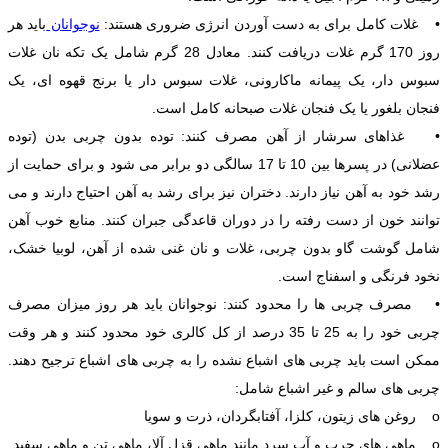
• غلات کامل برای به دست آوردن انرژی ضروری هستند:
نوجوانان
باید هر
روز 170 گرم غلات دریافت کنند. معادل 28 گرم شامل یک تکه نان غلات
سبوس دار، یک پیمانه ماکارونی، غلات سبوس دار یا برنج قهوه ای، یک
فنجان بلغور یا یک فنجان غلات صبحانه کامل است.
• غذاهای سرشار از آهن مصرف کنند: توده بدون چربی بدن (توده
عضلانی) در پسرها بین 10 تا 17 سالگی دو برابر می شود و برای حمایت از
رشد خود به آهن نیاز دارند. دختران نیز برای رشد به آهن احتیاج دارند و می
توانند خون از دست رفته را در دوران قاعدگی جبران کنند. منابع خوب آهن
شامل گوشت گاو بدون چربی، غلات و نان غنی شده از آهن، لوبیا خشک،
نخود فرنگی و اسفناج است.
• مصرف چربی ها را محدود کنند: نوجوانان باید هر روز میزان مصرف
چربی خود را به 25 تا 35 درصد از کل کالری خود محدود کنند و هر وقت
ممکن است باید چربی های اشباع نشده را به چربی های اشباع ترجیح دهند.
چربی های سالم و غیر اشباع شامل:
o روغن های زیتون، کلزا، آفتابگردان، ذرت و سویا
o ماهی های چرب و آب سرد مانند ماهی قزل آلا، ماهی تن و ماهی سفید