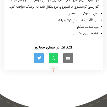
در صورت بروز هريك‌ از موارد زير در طي‌ درمان درمان‌ سوءجذب
گوارشی گرمسیری یا اسپروی تروپیکال باید به پزشک مراجعه کرد‌:
دفع‌ مدفوع‌ سياه‌ قيري‌
تب 38 درجه‌ سانتي‌گراد و بالاتر
درد شديد شكم‌
انقباض‌هاي‌ عضلاني‌
اشتراک در فضای مجازی