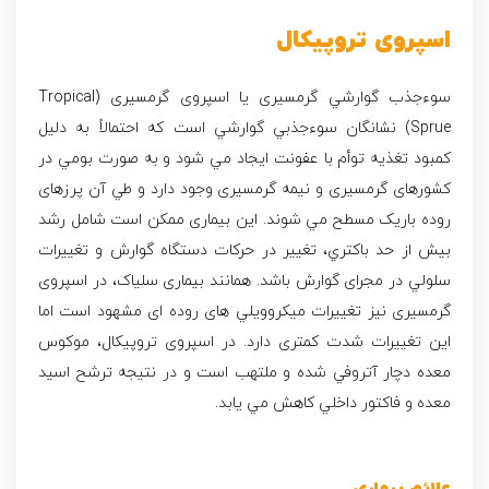
اسپروی تروپیکال
سوءجذب گوارشي گرمسيری يا اسپروی گرمسيری (Tropical
Sprue)
نشانگان سوءجذبي گوارشي است كه احتمالاً به دليل
كمبود تغذيه توأم با عفونت ايجاد مي شود و به صورت بومي در
كشورهای گرمسيری و نيمه گرمسيری وجود دارد و طي آن پرزهای
روده باريک مسطح مي شوند. اين بيماری ممکن است شامل رشد
بيش از حد باكتري، تغيير در حركات دستگاه گوارش و تغييرات
سلولي در مجرای گوارش باشد. همانند بيماری
سلياک
، در اسپروی
گرمسيری نيز تغييرات ميکروويلي های روده ای مشهود است اما
اين تغييرات شدت كمتری دارد. در اسپروی تروپیکال، موكوس
معده دچار آتروفي شده و ملتهب است و در نتيجه ترشح اسيد
معده و فاكتور داخلي كاهش مي يابد.