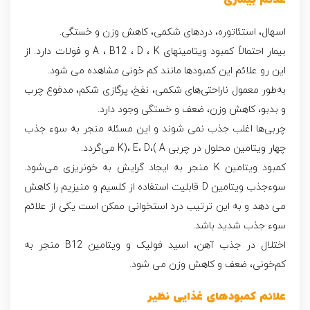
علائم بیماری
اسهال، استئاتوره، دردهای شکمی، کاهش وزن و خستگی.
بیمار احتمالاً کمبود ویتامینهای A ، B12 ، D ، K و فولات دارد. از
این رو علائم این کمبودها مانند کم خونی مشاهده می‌ شود.
به‌طور معمول ناراحتى‌هاى شکمی، نفخ، پرگازى شکم، مدفوع چرب
و بدبو، کاهش وزن، ضعف و خستگى وجود دارد.
چربى‌ها اغلب جذب نمى‌ شوند و این مسئله منجر به سوء جذب
چهار ویتامین محلول در چربى K)، E، D،( A مى‌گردد.
کمبود ویتامین K منجر به ایجاد گرایش به خونریزى مى‌شود.
سوءجذب ویتامین D قابلیت استفاده از کلسیم و منیزیم را کاهش
مى‌ دهد و به این ترتیب درد استخوانى ممکن است یکى از علائم
سوء جذب شدید باشد.
اختلال در جذب آهن، اسید فولیک و ویتامین B12 منجر به
کم‌خونی، ضعف و کاهش وزن مى‌ شود.
علائم کمبودهای غذایی نظیر