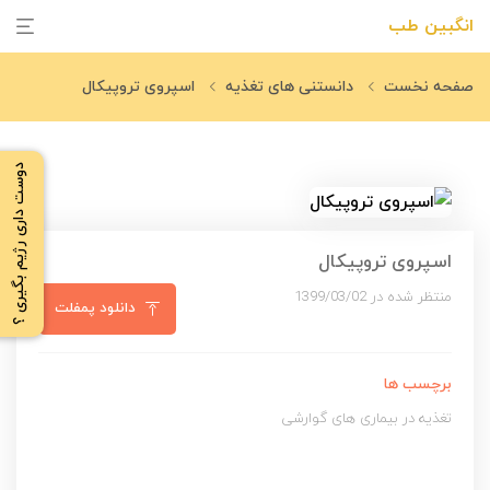
انگبین طب
صفحه نخست
دانستنی های تغذیه
اسپروی تروپیکال
دوست داری رژیم بگیری ؟
اسپروی تروپیکال
منتظر شده در 1399/03/02
دانلود پمفلت
برچسب ها
تغذیه در بیماری های گوارشی