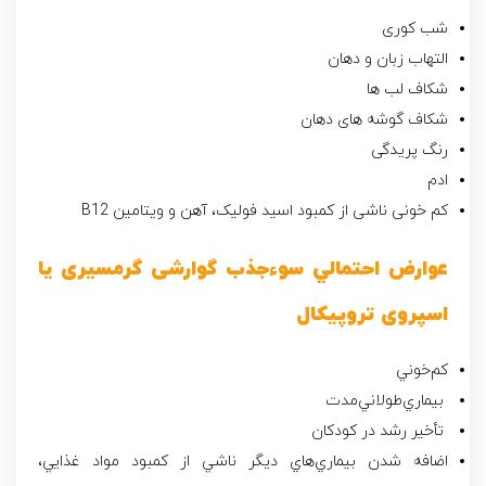
شب کوری
التهاب زبان و دهان
شکاف لب ها
شکاف گوشه های دهان
رنگ پریدگی
ادم
کم خونی ناشی از کمبود اسید فولیک، آهن و ویتامین B12
عوارض‌ احتمالي‌ سوءجذب گوارشی گرمسیری یا
اسپروی تروپیکال
كم‌خوني
بيماري‌طولاني‌مدت‌
تأخير رشد در كودكان‌
اضافه‌ شدن‌ بيماري‌هاي‌ ديگر ناشي‌ از كمبود مواد غذايي‌،