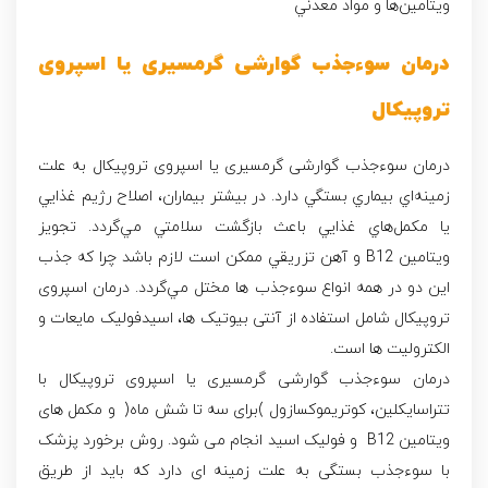
ويتامين‌ها و مواد معدني
درمان سوءجذب گوارشی گرمسیری یا اسپروی
تروپیکال
درمان‌ سوءجذب گوارشی گرمسیری یا اسپروی تروپیکال به‌ علت‌
زمينه‌اي‌ بيماري‌ بستگي‌ دارد. در بيشتر بيماران‌، اصلاح‌ رژيم‌ غذايي‌
يا مكمل‌هاي‌ غذايي‌ باعث‌ بازگشت‌ سلامتي‌ مي‌گردد. تجويز
ويتامين‌ B12 و آهن‌ تزريقي‌ ممكن‌ است‌ لازم‌ باشد چرا كه‌ جذب‌
اين‌ دو در همه‌ انواع‌ سوءجذب‌ ها مختل‌ مي‌گردد. درمان اسپروی
تروپیکال شامل استفاده از آنتی بیوتیک ها، اسیدفولیک مایعات و
الکترولیت ها است.
درمان سوءجذب گوارشی گرمسیری یا اسپروی تروپیکال با
تتراسايکلين، كوتريموكسازول )برای سه تا شش ماه( و مکمل های
ويتامين B12 و فولیک اسید انجام می شود. روش برخورد پزشک
با سوءجذب بستگى به علت زمينه اى دارد كه بايد از طريق