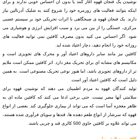
نوشیدن یک فنجان قهوه آغاز کنند یا بدون آن احساس خوبی ندارند و برای
اینکه بتوانند فعالیت های روزمره خود را شروع کنند به شلیک آدرنالین نیاز
دارند. یک فنجان قهوه ی صبحگاهی با اثرات تحریکی خود بر سیستم عصبی
مرکزی، خستگی را از بین می برد و سبب افزایش انرژی و هوشیاری می
شود. اگر احساس می کنید بدون مصرف کافئین نمی توانید فعالیت های
روزانه خود را انجام دهید، دچار اعتیاد شده اید.
کافئین نیز مانند سایر داروهای اعتیاد آور و محرک های تجویزی است و
مکانیسم های مشابه ای برای تحریک مغز دارد. اثر کافئین ممکن است ملایم
تر از داروهای تجویزی باشد، اما هنوز نوعی تحریک مصنوعی است. به همین
دلیل است که کافئین اعتیاد آور است.
تولید کنندگان قهوه به مردم اطمینان می دهند که نوشیدن قهوه برای
سلامتی آنها مضر نیست. حتی برخی ادعا می کنند که کافئین ماده ای به
ظاهر معجزه آسا است که می تواند از بیماری جلوگیری کند. بعضی از انواع
قهوه که سرشار از انواع طعم دهنده ها، قندها و سویای فرآوری شده هستند،
می تواند علاوه بر کافئین حاوی 500 کالری قند و چربی باشند.
کافئین و سلامتی ما