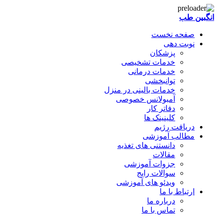
انگبین طب
صفحه نخست
نوبت دهی
پزشکان
خدمات تشخیصی
خدمات درمانی
توانبخشی
خدمات بالینی در منزل
آمبولانس خصوصی
دفاتر کار
کلینینک ها
دریافت رژیم
مطالب آموزشی
دانستنی های تغذیه
مقالات
جزوات آموزشی
سوالات رایج
ویدئو های آموزشی
ارتباط با ما
درباره ما
تماس با ما