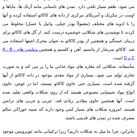
می شود، طعم بسیار تلخی دارد. تمدن های باستانی مانند آزتک ها، مایاها و
اومت در مکزیک و آمریکای مرکزی از دانه های کاکائو استفاده کرده و آنها
را با ادویه های مختلف (معمولاً پودر چیلی، وانیل یا عسل) مخلوط می
کردند تا نوشیدنی های شکلاتی خوشمزه درست کنند. از گل های کاکائو برای
درمان خستگی و همچنین از پودر کاکائو به عنوان محرک اشتها استفاده می
شد. کاکائو سرشار از پتاسیم، آهن و کلسیم و همچنین
ویتامین های A ، B ،
C و D
است.
متأسفانه، شکلاتی که مغازه های مواد غذایی ما را پر می کند و به صورت
تجاری تولید می شود، بسیاری از مواد مغذی موجود در دانه کاکائو از آنها
گرفته شده است. بسیاری حتی حاوی کاکائو نیستند، اما در عوض، حاوی
انواع مواد شیمیایی مصنوعی هستند که از روی شکلات واقعی تقلید شده
است. آنها همچنین حاوی مقادیر زیادی قند، چربی و چربی های ترانس
هستند. امروزه شکلات های بسیار کمی وجود دارند که شبیه خوراکی سالم
مصرف شده در تمدن های قدیمی باشند.
بنابراین، چرا ما میل به شکلات داریم؟ زیرا ترکیباتی مانند تئوبرومین موجود