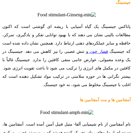
جینسینگ
پاناکس جینسینگ یک گیاه آسیایی با ریشه ای گوشتی است که اکنون
مطالعات بالینی نشان می دهند که با بهبود توانایی تفکر و یادگیری، تمرکز،
حافظه و سایر عملکردهای ذهنی ارتباط دارد. همچنین نشان داده شده است
که جینسینگ
فشار خون
و تنش عصبی را نیز کاهش می دهد. جینسینگ در
یک وعده معمولی، عوارض جانبی منفی کافئین را ندارد. جینسینگ غالباً با
کافئین در مکمل های انرژی زا ترکیب می شود تا باعث تقویت انرژی شود.
بیشتر نگرانی ها در حوزه سلامتی در ترکیب مواد تشکیل دهنده است که
اغلب با جینسینگ مخلوط می شود، نه خود جینسنگ.
آمفتامین ها و مت آمفتامین ها
نام آمفتامین از نام شیمیایی آلفا- متیل فنیل آمین آمده است. آمفتامین ها،
دسته ای از داروهای روان تحریک کننده هستند که بر سیستم عصبی مرکزی