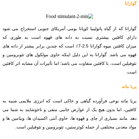
گوارانا
گوارانا که از گیاه پائولینیا کوپانا بومی آمریکای جنوبی استخراج می شود
دارای کافئین بیشتری نسبت به دانه های قهوه است به طوری که
میزان کافئین میوه گوارانا 2.5-7٪ است که چندین برابر بیشتر از دانه های
قهوه می باشد. گوارانا به این دلیل اینکه حاوی مولکول های تئوبرومین و
تئوفیلین است، با کافئین متفاوت می باشد؛ اما تأثیرات آن مشابه اثر کافئین
است.
یربا ماته
یربا ماته نوعی فرآورده گیاهی و خاکی است که انرژی ملایمی شبیه به
کافئین، اما بدون هیچ یک از عوارض جانبی منفی و ناخوشایند به شما می
دهد. مانند بسیاری از چای و قهوه ها، حاوی آنتی اکسیدان ها، ویتامین ها و
مواد معدنی مختلفی از جمله کوئرستین، تئوبرومین و تئوفیلین است.