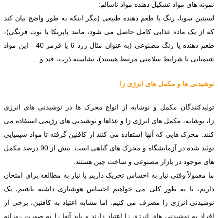
نمونه های مواد تشکیل دهنده مواد ناسالم:
لسیتین سویا، رنگ یا طعم دهنده طبیعی (مگر اینکه به طور واضح بیان کند
که از یک ماده غذایی کامل حاصل می شود، مانند پاپریکا یا توت فرنگی)،
طعم دهنده یا رنگ مصنوعی (به عنوان مثال زرد 6 یا قرمز 40 - این مواد
شیمیایی با شرایط سلامتی مرتبط هستند)، نشاسته ذرت، قند و ...
نوشیدنی ها و مکمل های انرژی زا
تولیدکنندگان مکمل و نوشابه از انواع محرک ها در نوشیدنی های انرژی
زا، نوشابه، مکمل های انرژی زا و غذاها و نوشیدنی های رژیمی استفاده می
کنند. محرک هایی که آنها استفاده می کنند از کافئین گرفته تا مواد شیمیایی
تولید شده در آزمایشگاه و محرک های گیاهی است. بیش از 90 درصد مکمل
های موجود در بازار مصنوعی و ساخت چین هستند.
ما معمولاً وقتی نیاز به احساس تحریک داریم یا نیاز به مطالعه برای امتحان
داریم، یا به طور کلی می خواهیم احساس هوشیاری داشته باشیم، یک
نوشیدنی انرژی زا مصرف می کنیم. اما مشابه اعتیاد به کافئین، برخی از
افراد به نوشیدنی های انرژی زا اعتیاد دارند و باید آنها را به صورت روزانه