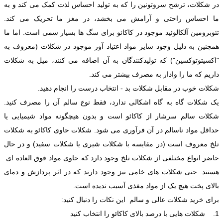
در شکلات، ترشح سروتونین را که به تولید احساس لذت کمک می کند و به
ما احساس راحتی و آرامش می بخشد، در مغز ما تحریک می کند.
تئوبرومین آلکالوئید موجود در کاکائو برای سگ ها بسیار سمی است. اما ما
همچنین به دلیل وجود سایر مواد اعتیاد آور موجود در شکلات (معروف به
"اکسیتوتوکسین") که تولیدکنندگان به آن اضافه می کنند، میل به شکلات
داریم که ما را وادار به مصرف بیشتر می کند.
شکلات خوب در مقابل شکلات بد - انتخاب درست را انجام دهید.
یک شکلات گاه به گاه اشکالی ندارد، فقط نوع سالم آن را مصرف کنید.
شکلات سالم سرشار از کاکائو است و بدون هیچگونه مواد شیمیایی یا
حداقل مواد ناسالم در آن فرآوری می شود. شکلات حاوی کاکائو به شکلات
تلخ معروف است (در مقایسه با شکلات شیری یا شکلات سفید) و در حال
حاضر انواع مختلفی از شکلات تلخ وجود دارد که حاوی مواد فوق العاده ای
هستند. حتی شکلات های خامی نیز وجود دارند که در اثر پردازش و دمای
بالای پخت هیچ یک از مواد مغذی آسیب ندیده است.
برای خرید شکلات عالی و سالم این نکات را دنبال کنید:
1. شکلات هایی با درصد بالای کاکائو را انتخاب کنید