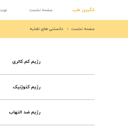
انگبین طب
صفحه نخست
نوبت
صفحه نخست
دانستنی های تغذیه
رژیم کم کالری
رژیم کتوژنیک
رژیم ضد التهاب