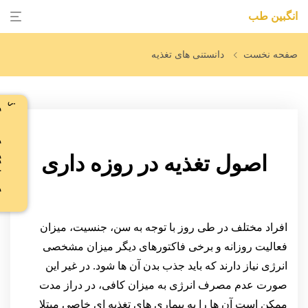
انگبین طب
صفحه نخست
دانستنی های تغذیه
د
و
س
ت
د
ا
ر
ی
ر
ژ
ی
م
ب
گ
ی
ر
ی
؟
اصول تغذیه در روزه داری
افراد مختلف در طی روز با توجه به سن، جنسیت، میزان
فعالیت روزانه و برخی فاکتورهای دیگر میزان مشخصی
انرژی نیاز دارند که باید جذب بدن آن ها شود. در غیر این
صورت عدم مصرف انرژی به میزان کافی، در دراز مدت
ممکن است آن ها را به بیماری های تغذیه ای خاصی مبتلا