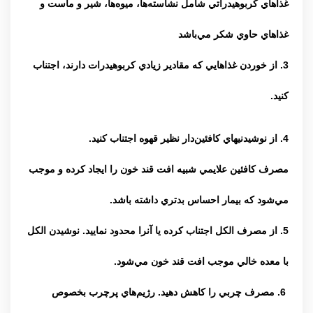
غذاهاي كربوهيدراتي شامل نشاسته‌ها، ميوه‌ها، شير و ماست و
غذاهاي حاوي شكر مي‌باشد
3. از خوردن غذاهايي كه مقادير زيادي كربوهيدرات دارند، اجتناب
كنيد.
4. از نوشيدنيهاي كافئين‌دار نظير قهوه اجتناب كنيد.
مصرف كافئين علايمي شبيه افت قند خون را ايجاد كرده و موجب
مي‌شود كه بيمار احساس بدتري داشته باشد.
5. از مصرف الكل اجتناب كرده يا آنرا محدود نماييد. نوشيدن الكل
با معده خالي موجب افت قند خون مي‌شود.
6. مصرف چربي را كاهش دهيد. رژيم‌هاي پرچرب بخصوص