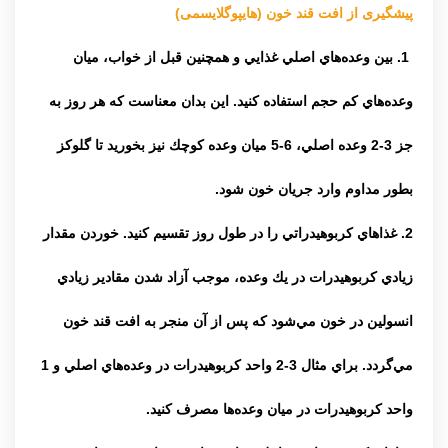
پیشگیری از افت قند خون (هایپوگلایسمی)
1. بين وعده‌هاي اصلي غذايي و همچنين قبل از خواب، ميان
وعده‌هاي كم حجم استفاده كنيد. اين بدان معناست كه هر روز به
جز 3-2 وعده اصلي، 6-5 ميان وعده كوچك نيز بخوريد تا گلوكز
بطور مداوم وارد جريان خون شود.
2. غذاهاي كربوهيدراتي را در طول روز تقسيم كنيد. خوردن مقدار
زيادي كربوهيدرات در يك وعده، موجب آزاد شدن مقادير زيادي
انسولين در خون مي‌شود كه پس از آن منجر به افت قند خون
مي‌گردد. براي مثال 3-2 واحد كربوهيدرات در وعده‌هاي اصلي و 1
واحد كربوهيدرات در ميان وعده‌ها مصرف كنيد.