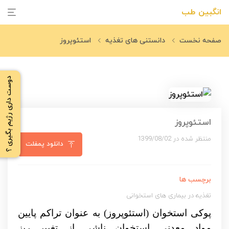
انگبین طب
صفحه نخست
دانستنی های تغذیه
استئوپروز
دوست داری رژیم بگیری ؟
استئوپروز
منتظر شده در 1399/08/02
دانلود پمفلت
برچسب ها
تغذیه در بیماری های استخوانی
پوکی استخوان (استئوپروز)
به عنوان تراکم پایین
مواد معدنی استخوان ناشی از تغییر ریز