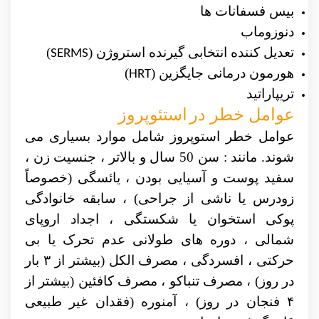
بیس فسفانات ها
دنوزوماب
تعدیل کننده انتخابی گیرنده استروژن (
)
SERMS
هورمون درمانی جایگزین (
)
HRT
تریپاراتید
عوامل خطر در
استئوپروز
عوامل خطر استوپروز شامل موارد بسیاری می
شوند. مانند : سن 50 سال و بالاتر ، جنسیت زن ،
سفید پوست و آسیایی بودن ، یائسگی (خصوصاً
زودرس یا ناشی از جراحی) ، سابقه خانوادگی
پوکی استخوان
یا شکستگی ، اجداد اروپای
شمالی ، دوره های طولانی عدم تحرک یا بی
حرکتی ، افسردگی ، مصرف الکل (بیشتر از ۳ بار
در روز) ، مصرف تنباکو ، مصرف کافئین (بیشتر از
۴ فنجان در روز) ، آمنوره (فقدان غیر طبیعی