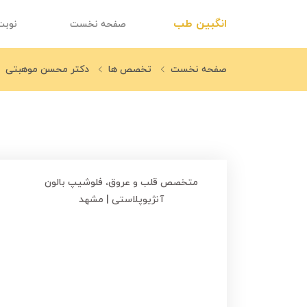
انگبین طب
صفحه نخست
نوبت
صفحه نخست
تخصص ها
دکتر محسن موهبتی
متخصص قلب و عروق، فلوشیپ بالون
آنژیوپلاستی | مشهد