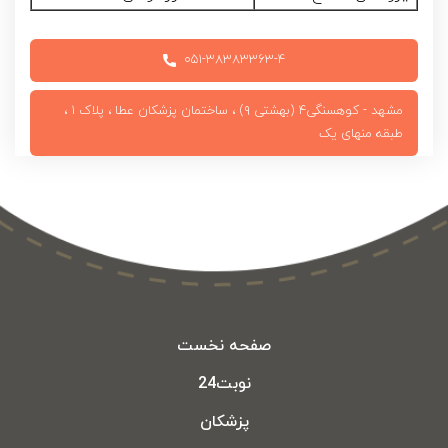
۰۵۱-۳۸۳۸۳۳۶۳-۴
مشهد - کوهسنگی۴ (بهشتی ۹) ، ساختمان پزشکان عطا ، پلاک ۱ ،
طبقه منهای یک
صفحه نخست
نوبت24
پزشکان