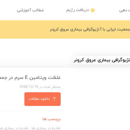
دریافت رژیم
 دهی
مطالب آموزشی
غلظت ویتامین E سرم در جمعیت ایرانی با آنژیوگرافی بیماری عروق کرونر
منتظر شده در 1398/12/19
دانلود مقالات
برچسب ها
تغذیه در بیماری ها
,
تغذیه در بیماری ها