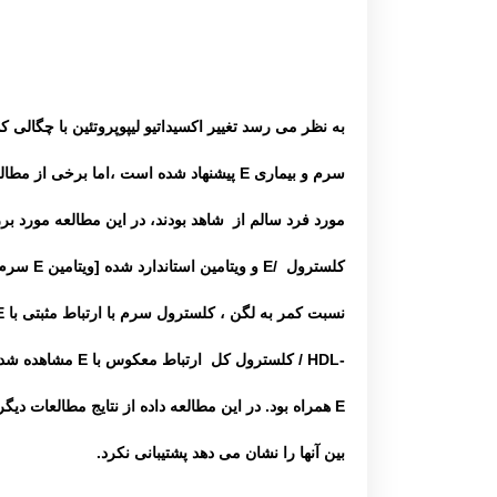
به نظر می رسد تغییر اکسیداتیو لیپوپروتئین با چگالی ک
سرم و بیماری
E
پیشنهاد شده است ،اما برخی از مطالع
مورد فرد سالم از شاهد بودند، در این مطالعه مورد 
کلسترول
/
E
و ویتامین استاندارد شده [ویتامین
E
سرم د
نسبت کمر به لگن ، کلسترول
سرم با ارتباط مثبتی با
E
HDL-
/ کلسترول کل ارتباط معکوس با
E
مشاهده شد.
E
همراه بود. در این مطالعه داده از نتایج مطالعات دیگر 
بین آنها را نشان می دهد پشتیبانی نکرد.