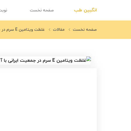
انگبین طب
صفحه نخست
نوبت
صفحه نخست
مقالات
غلظت ویتامین E سرم در جمعیت ایرانی با آنژیوگرافی بیماری عروق کرونر