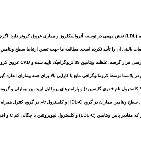
م
(LDL)
نقش مهمی در توسعه
آترواسکلروز و بیماری عروق کرونر دارد
.
اگرچ
ات بالینی آن را تأیید نکرده است. مطالعه ما جهت تعيين ارتباط سطح ويتامين
D
بررسی قرار گرفت. غلظت ویتامین
39
آنژیوگرافیک تایید شده و
CAD
عروق کرونر 
ر پلاسما توسط کروماتوگرافی مایع با کارایی بالا برای همه بیماران اندازه
کلسترول تام + تری گلیسیرید) و پارامترهای پروفایل لیپید بین بیماران و گرو
 سطح ویتامین
بیماران
در گروه
HDL-C
و کلسترول تام در گروه کنترل همراه 
که مقادیر پایین ویتامین
(LDL-C)
و کلسترول لیپوپروتئین با چگالی کم
C
و افز