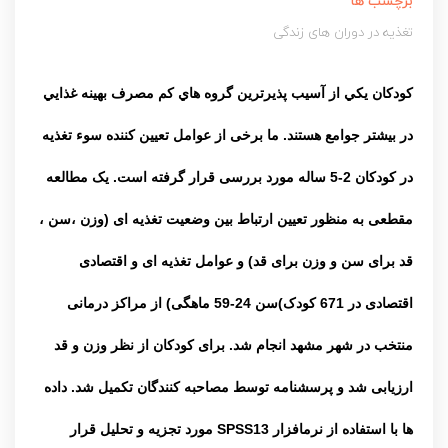
برچسب ها
تغذیه در دوران های زندگی
كودكان يكي از آسيب پذيرترين گروه هاي كم مصرف بهينه غذايي
در بيشتر جوامع هستند
.
ما
برخی از عوامل تعیین کننده سوء تغذیه
در کودکان 2-5 ساله مورد بررسی قرار گرفته است
.
یک مطالعه
مقطعی به منظور تعیین ارتباط بین وضعیت تغذیه ای (وزن
،سن ،
قد برای سن و وزن برای قد) و عوامل تغذیه ای و اقتصادی
اقتصادی در 671 کودک
)
سن 24-59 ماهگی) از مراکز درمانی
منتخب در شهر مشهد انجام شد
.
برای کودکان از نظر وزن و قد
ارزیابی شد و پرسشنامه توسط مصاحبه كنندگان تكميل شد. داده
ها با استفاده از نرمافزار
SPSS13
مورد تجزيه و تحليل قرار