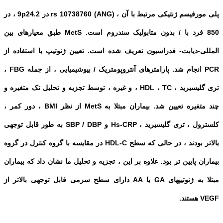
پلی مورفیسم ژنتیکی مرتبط با آن ، rs 10738760 (ANG) در 9p24.2 ، در
850 فرد با / بدون متابولیک سندروم است. MetS طبق معیارهای بین
المللی-دیابت- فدراسیون تعریف شده است. تعیین ژنوتیپ با استفاده از
PCR انجام شد. پارامترهای آنتروپومتریک / بیوشیمیایی ، از جمله FBG ،
تری گلیسیرید ، HDL ، TC ، و غیره ، توسط تجزیه و تحلیل تک متغیره و
چند متغیره تعیین شد. بیماران مبتلا به MetS از نظر BMI ، دور کمر ،
کلسترول ، تری گلیسیرید ، Hs-CRP و SBP / DBP به طور قابل توجهی
بالاتر بودند ، در حالی که سطح HDL-C در مقایسه با گروه کنترل در گروه
بیماران پایین تر بود. علاوه بر این ، تجزیه و تحلیل ما نشان داد که بیماران
مبتلا به ژنوتیپهای GA یا AA دارای سطح سرمی قابل توجهی بالاتر از
VEGF هستند.